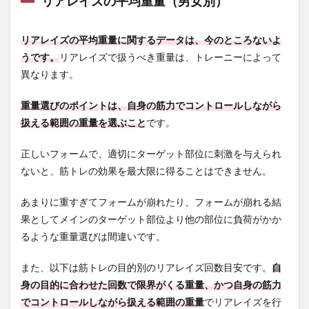
リアレイズの平均重量（男女別）
4
リア
レイ
リアレイズの平均重量に関するデータは、今のところないよ
ズの
効果
うです。
リアレイズで扱うべき重量は、トレーニーによって
を高
異なります。
める
コツ
重量選びのポイントは、自身の筋力でコントロールしながら
3つ
扱える範囲の重量を選ぶこと
です。
4.1
コツ1.
正しいフォームで、適切にターゲット部位に刺激を与えられ
上体
の角
ないと、筋トレの効果を最大限に得ることはできません。
度を
45度
あまりに重すぎてフォームが崩れたり、フォームが崩れる結
に保
ち、
果としてメインのターゲット部位より他の部位に負荷がかか
背筋
るような重量選びは間違いです。
を伸
ばし
て腰
また、以下は筋トレの目的別のリアレイズ回数目安です。
自
は曲
身の目的に合わせた回数で限界がくる重量、かつ自身の筋力
げな
でコントロールしながら扱える範囲の重量
でリアレイズを行
い