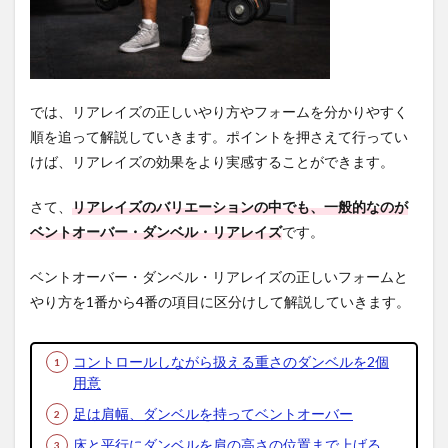
げる
5
リア
レイ
ズの
では、リアレイズの正しいやり方やフォームを分かりやすく
種
類・
順を追って解説していきます。ポイントを押さえて行ってい
バリ
けば、リアレイズの効果をより実感することができます。
エー
ショ
ン
さて、
リアレイズのバリエーションの中でも、一般的なのが
ベントオーバー・ダンベル・リアレイズ
です。
5.1
ベン
トオ
ベントオーバー・ダンベル・リアレイズの正しいフォームと
ーバ
やり方を1番から4番の項目に区分けして解説していきます。
ー・
ダン
ベ
コントロールしながら扱える重さのダンベルを2個
ル・
リア
用意
レイ
足は肩幅、ダンベルを持ってベントオーバー
ズ
床と平行にダンベルを肩の高さの位置まで上げる
5.2