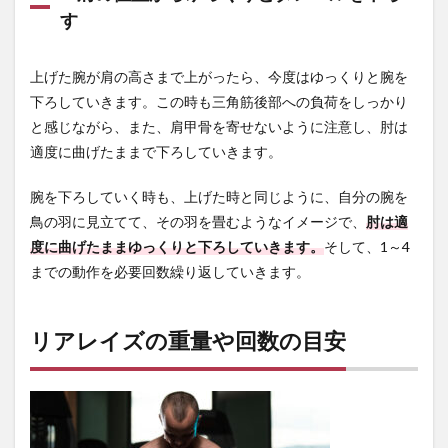
ズの
す
ダン
ベル
の向
上げた腕が肩の高さまで上がったら、今度はゆっくりと腕を
き
下ろしていきます。この時も三角筋後部への負荷をしっかり
は？
と感じながら、また、肩甲骨を寄せないように注意し、肘は
7
適度に曲げたままで下ろしていきます。
リア
レイ
ズで
腕を下ろしていく時も、上げた時と同じように、自分の腕を
肩回
鳥の羽に見立てて、その羽を畳むようなイメージで、
肘は適
りの
度に曲げたままゆっくりと下ろしていきます。
筋肉
そして、1～4
を効
までの動作を必要回数繰り返していきます。
果的
に鍛
えよ
リアレイズの重量や回数の目安
う！