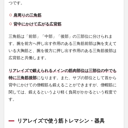
つです。
ダン
ベル
を肩
肩周りの三角筋
の高
背中にかけて広がる広背筋
さの
位置
まで
三角筋は「前部」「中部」「後部」の三部位に分けられま
上げ
す。腕を前方へ押し出す作用のある三角筋前部は胸を支えて
る
いる大胸筋と、腕を後方に押し出す作用のある三角筋後部は
2.4
広背筋と共働します。
4. 肩
の位
リアレイズで鍛えられるメインの筋肉部位は三部位の中でも
置か
らゆ
特に三角筋後部
になります。また、サブの部位として首から
っく
背中にかけての僧帽筋も鍛えることができますが、僧帽筋に
りと
ダン
関しては、鍛えるというより軽く負荷がかかるという程度で
ベル
す。
を下
ろす
3
リアレイズで使う筋トレマシン・器具
リア
レイ