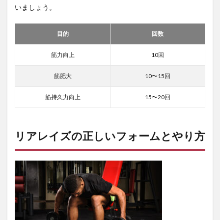
いましょう。
4.2
コツ2.
ダン
目的
回数
ベル
を持
筋力向上
10回
ち上
げる
とき
筋肥大
10〜15回
肩甲
骨を
筋持久力向上
15〜20回
寄せ
ない
4.3
リアレイズの正しいフォームとやり方
コツ3.
小指
と薬
指に
力を
入
れ、
手の
甲か
ら上