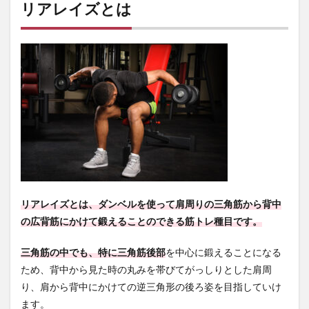
ズと
リアレイズとは
は
1.1
リア
レイ
ズが
効果
的な
筋肉
部位
1.2
リア
レイ
ズで
使う
リアレイズとは、ダンベルを使って肩周りの三角筋から背中
筋ト
の広背筋にかけて鍛えることのできる筋トレ種目です。
レマ
シ
ン・
三角筋の中でも、特に三角筋後部
を中心に鍛えることになる
器具
ため、背中から見た時の丸みを帯びてがっしりとした肩周
1.3
り、肩から背中にかけての逆三角形の後ろ姿を目指していけ
リア
ます。
レイ