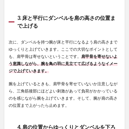
あり
ます
か？
3. 床と平行にダンベルを肩の高さの位置ま
6.2
で上げる
Q. 上
げ方
は真
次に、ダンベルを持つ腕が床と平行になるよう肩の高さまで
横で
ゆっくりと上げていきます。ここでの大切なポイントとして
す
か？
も、肩甲骨は寄せないということです。
肩甲骨を寄せないよ
それ
う意識しながら、腕を鳥の羽に見立てて広げるようなイメー
とも
ジで上げていきます。
横斜
め後
ろで
腕を上げているときも、肩甲骨を寄せていないか注意しなが
す
ら、三角筋後部にほどよい刺激があって負荷がかかっている
か？
のを感じながら腕を上げていきます。そして、腕が肩の高さ
6.3
の位置まで上がったら止めます。
Q. 座
って
やる
リア
4. 肩の位置からゆっくりとダンベルを下ろ
レイ