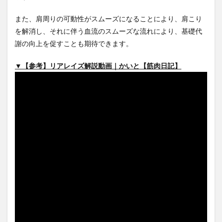
ズの
平均
また、肩周りの可動性がスムーズになることにより、肩こり
重量
を解消し、それに伴う血流のスムーズな流れにより、基礎代
（男
謝の向上を促すことも期待できます。
女
別）
▼【参考】リアレイズ解説動画｜かいと【筋肉日記】
2
リア
レイ
ズの
正し
いフ
ォー
ムと
やり
方
2.1
1. コ
ント
ロー
ルし
なが
ら扱