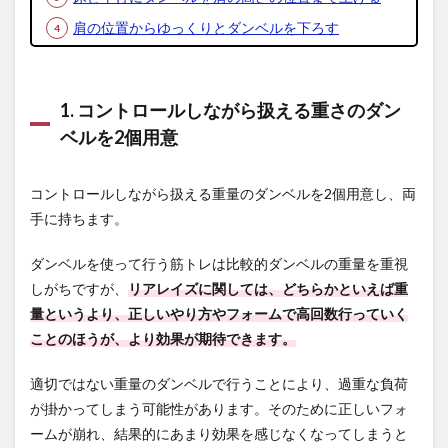
サイ
肩の位置からゆっくりとダンベルを下ろす
ドラ
イイ
ン
グ・
1. コントロールしながら扱える重さのダン
ダン
ベ
ベルを2個用意
ル・
リア
レイ
コントロールしながら扱える重量のダンベルを2個用意し、両
ズ
手に持ちます。
5.3
ベン
ダンベルを使って行う筋トレは比較的ダンベルの重量を重視
トオ
しがちですが、
ーバ
リアレイズに関しては、どちらかといえば重
ー・
量というより、正しいやり方やフォームで高回数行っていく
ケー
ことのほうが、より効果が期待できます。
ブ
ル・
リア
適切ではない重量のダンベルで行うことにより、過重な負荷
レイ
が掛かってしまう可能性があります。そのために正しいフォ
ズ
ームが崩れ、結果的にあまり効果を感じなくなってしまうと
5.4