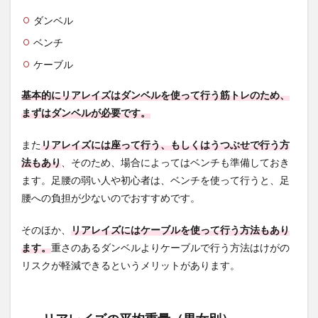
ズの
ダンベル
重量
や回
ベンチ
数の
目安
ケーブル
3.1
基本的にリアレイズはダンベルを使って行う筋トレのため、
目的
に合
まずはダンベルが必要です。
わせ
て重
また
リアレイズには座って行う、もしくはうつぶせで行う方
量や
回数
法もあり
、そのため、場合によってはベンチも準備しておき
を設
ます。足腰の弱い人や初心者は、ベンチを使って行うと、足
定す
腰への負担が少ないのでおすすめです。
る
3.2
そのほか、
リアレイズにはケーブルを使って行う方法もあり
セッ
ます。
重さのあるダンベルよりケーブルで行う方法はけがの
ト数
は3回
リスクが軽減できるというメリットがあります。
～5回
が目
安