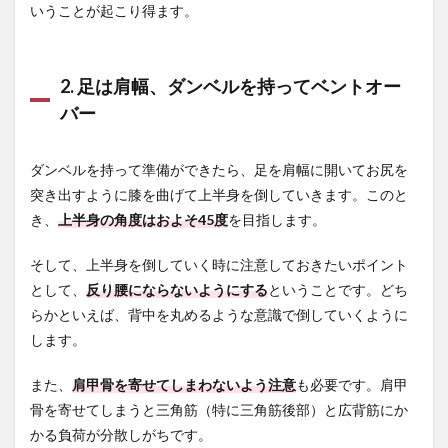
いうことが起こり得ます。
シー
テッ
ド・
ケー
2. 足は肩幅、ダンベルを持ってベントオー
ブ
ル・
バー
リア
レイ
ズ
ダンベルを持って準備ができたら、足を肩幅に開いてお尻を
6
突き出すように膝を曲げて上半身を倒していきます。このと
【Q&A】
き、
上半身の角度はおよそ45度
を目指します。
リアレイ
ズについ
そして、上半身を倒していく時に注意しておきたいポイント
て多い質
問
として、
反り腰にならないようにする
ということです。どち
らかといえば、背中を丸めるような意識で倒していくように
6.1
Q. 三
します。
角筋
にう
また、
肩甲骨を寄せてしまわないよう注意
も必要です。肩甲
まく
骨を寄せてしまうと三角筋（特に三角筋後部）と広背筋にか
効く
やり
かる負荷が分散しがちです。
方は