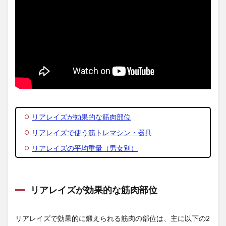
える
重さ
のダ
ンベ
ルを2
個用
意
2.2
2. 足
は肩
幅、
ダン
リアレイズが効果的な筋肉部位
ベル
リアレイズで使う筋トレマシン・器具
を持
って
リアレイズの平均重量（男女別）
ベン
トオ
ーバ
ー
リアレイズが効果的な筋肉部位
2.3
3. 床
と平
リアレイズで効果的に鍛えられる筋肉の部位は、主に以下の2
行に