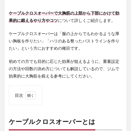
ケーブルクロスオーバーで大胸筋の上部から下部にかけて効
果的に鍛えるやり方やコツ
について詳しくご紹介します。
ケーブルクロスオーバーは「服の上からでもわかるような厚
い胸板を作りたい」「ハリのある整ったバストラインを作り
たい」という方におすすめの種目です。
初めての方でも目的に応じた効果が狙えるように、重量設定
の方法や回数の決め方についても解説しているので、ジムで
効果的に大胸筋を鍛える参考にしてください。
目次
1
ケー
ブル
クロ
ケーブルクロスオーバーとは
スオ
ーバ