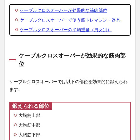
シ
ン・
ケーブルクロスオーバーが効果的な筋肉部位
器具
ケーブルクロスオーバーで使う筋トレマシン・器具
1.3
ケーブルクロスオーバーの平均重量（男女別）
ケー
ブル
クロ
スオ
ーバ
ケーブルクロスオーバーが効果的な筋肉部
ーの
位
平均
重量
（男
ケーブルクロスオーバーでは以下の部位を効果的に鍛えられ
女
別）
ます。
2
チュ
鍛えられる部位
ーブ
を使
大胸筋上部
って
大胸筋中部
自宅
でケ
大胸筋下部
ーブ