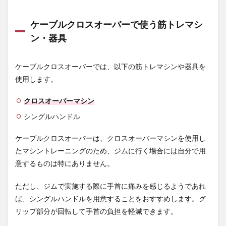
ーバ
ー
ケーブルクロスオーバーで使う筋トレマシ
3.2
ン・器具
大胸
筋中
部：
ケーブルクロスオーバーでは、以下の筋トレマシンや器具を
ミド
ルケ
使用します。
ーブ
ルク
クロスオーバーマシン
ロス
オー
シングルハンドル
バー
3.3
ケーブルクロスオーバーは、クロスオーバーマシンを使用し
大胸
たマシントレーニングのため、ジムに行く場合には自分で用
筋上
意するものは特にありません。
部：
ロー
ケー
ただし、ジムで実施する際に手首に痛みを感じるようであれ
ブル
ば、シングルハンドルを用意することをおすすめします。グ
クロ
スオ
リップ部分が回転して手首の負担を軽減できます。
ーバ