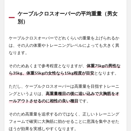
ー
4
ケーブルクロスオーバーの平均重量（男女
ケー
別）
ブル
クロ
スオ
ケーブルクロスオーバーでどれくらいの重量を上げられるか
ーバ
ーの
は、その人の体重やトレーニングレベルによっても大きく異
重
なります。
量・
回数
の目
そのためあくまで参考程度となりますが、
体重75kgの男性な
安
ら35kg、体重55kgの女性なら15kg程度が目安
となります。
4.1
目的
ただし、ケーブルクロスオーバーは高重量を目指すトレーニ
に合
ングというよりは、
高重量種目の後に追い込みで大胸筋をオ
わせ
て重
ールアウトさせるのに相性の良い種目
です。
量や
回数
そのため高重量を追求するのではなく、正しいトレーニング
を設
フォームで確実に大胸筋に効かせることに意識を集中させた
定す
る
ほうが効果を実感しやすくなります。