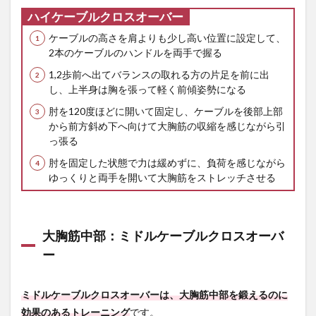
6.3
ハイケーブルクロスオーバー
Q. ケ
ーブ
ケーブルの高さを肩よりも少し高い位置に設定して、
ルク
2本のケーブルのハンドルを両手で握る
ロス
オー
1,2歩前へ出てバランスの取れる方の片足を前に出
バー
し、上半身は胸を張って軽く前傾姿勢になる
で肩
に痛
肘を120度ほどに開いて固定し、ケーブルを後部上部
みが
から前方斜め下へ向けて大胸筋の収縮を感じながら引
ある
っ張る
のは
な
肘を固定した状態で力は緩めずに、負荷を感じながら
ぜ？
ゆっくりと両手を開いて大胸筋をストレッチさせる
7
ケー
ブル
大胸筋中部：ミドルケーブルクロスオーバ
クロ
スオ
ー
ーバ
ーで
大胸
ミドルケーブルクロスオーバーは、大胸筋中部を鍛えるのに
筋を
効果
効果のあるトレーニング
です。