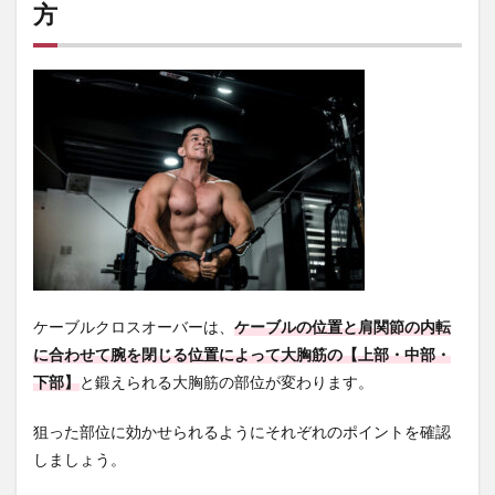
方
させ
て大
胸筋
を最
大限
収縮
させ
る
6
【Q&A】
ケーブル
クロスオ
ーバーに
ついて多
い質問
ケーブルクロスオーバーは、
ケーブルの位置と肩関節の内転
6.1
に合わせて腕を閉じる位置によって大胸筋の【上部・中部・
Q. ケ
下部】
と鍛えられる大胸筋の部位が変わります。
ーブ
ルク
ロス
狙った部位に効かせられるようにそれぞれのポイントを確認
オー
しましょう。
バー
で胸