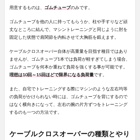
筋の
用意するものは、
ゴムチューブ
のみです。
各部
の収
ゴムチューブを他の人に持ってもらうか、柱や手すりなど頑
縮を
確認
丈なところに結んで、マシントレーニングと同じように肘を
する
固定した状態で肩関節を内転させて大胸筋を鍛えます。
5.2
コツ2.
ケーブルクロスオーバー自体が高重量を目指す種目ではあり
手を
ませんが、ゴムチューブ1本では負荷が軽すぎてしまう場合、
閉じ
ゴムチューブを何本か重ねて負荷を強くする事が可能です。
るの
では
理想は10回～15回ほどで限界になる負荷量
です。
な
く、
また、自宅でトレーニングする際にマシンのような左右均等
肘を
閉じ
の負荷がかけられない時には、ゴムチューブを背にするので
る意
はなく横向きになって、左右の腕の片方ずつをトレーニング
識を
持つ
するのも一つの方法です。
5.3
コツ3.
ケーブルクロスオーバーの種類とやり
腕を
交差