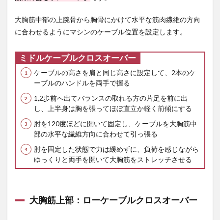
的に
鍛え
大胸筋中部の上腕骨から胸骨にかけて水平な筋肉繊維の方向
よ
に合わせるようにマシンのケーブル位置を設定します。
う！
ミドルケーブルクロスオーバー
ケーブルの高さを肩と同じ高さに設定して、2本のケ
ーブルのハンドルを両手で握る
1,2歩前へ出てバランスの取れる方の片足を前に出
し、上半身は胸を張ってほぼ直立か軽く前傾にする
肘を120度ほどに開いて固定し、ケーブルを大胸筋中
部の水平な繊維方向に合わせて引っ張る
肘を固定した状態で力は緩めずに、負荷を感じながら
ゆっくりと両手を開いて大胸筋をストレッチさせる
大胸筋上部：ローケーブルクロスオーバー