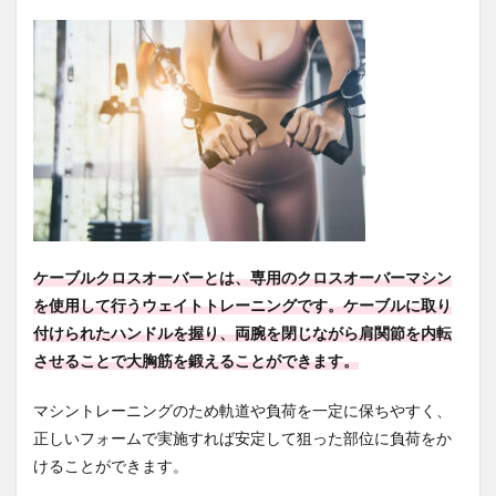
ーと
は
1.1
ケー
ブル
クロ
スオ
ーバ
ーが
効果
的な
筋肉
部位
ケーブルクロスオーバーとは、専用のクロスオーバーマシン
を使用して行うウェイトトレーニングです。ケーブルに取り
1.2
ケー
付けられたハンドルを握り、両腕を閉じながら肩関節を内転
ブル
させることで大胸筋を鍛えることができます。
クロ
スオ
ーバ
マシントレーニングのため軌道や負荷を一定に保ちやすく、
ーで
正しいフォームで実施すれば安定して狙った部位に負荷をか
使う
けることができます。
筋ト
レマ