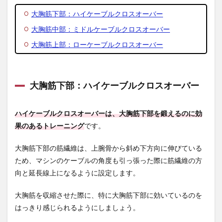
に効
大胸筋下部：ハイケーブルクロスオーバー
いて
いる
大胸筋中部：ミドルケーブルクロスオーバー
感覚
がな
大胸筋上部：ローケーブルクロスオーバー
いの
はな
ぜ？
大胸筋下部：ハイケーブルクロスオーバー
6.2
Q. 下
半身
のバ
ハイケーブルクロスオーバーは、大胸筋下部を鍛えるのに効
ラン
果のあるトレーニング
です。
スが
キー
大胸筋下部の筋繊維は、上腕骨から斜め下方向に伸びている
プで
きな
ため、マシンのケーブルの角度も引っ張った際に筋繊維の方
い場
向と延長線上になるように設定します。
合は
どう
した
大胸筋を収縮させた際に、特に大胸筋下部に効いているのを
ら良
はっきり感じられるようにしましょう。
い？