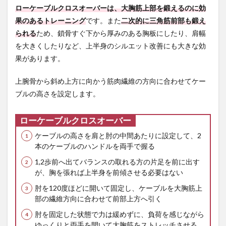
ローケーブルクロスオーバーは、大胸筋上部を鍛えるのに効
果のあるトレーニング
です。また
二次的に三角筋前部も鍛え
られる
ため、鎖骨すぐ下から厚みのある胸板にしたり、肩幅
を大きくしたりなど、上半身のシルエット改善にも大きな効
果があります。
上腕骨から斜め上方に向かう筋肉繊維の方向に合わせてケー
ブルの高さを設定します。
ローケーブルクロスオーバー
ケーブルの高さを肩と肘の中間あたりに設定して、2
本のケーブルのハンドルを両手で握る
1,2歩前へ出てバランスの取れる方の片足を前に出す
が、胸を張れば上半身を前傾させる必要はない
肘を120度ほどに開いて固定し、ケーブルを大胸筋上
部の繊維方向に合わせて前部上方へ引く
肘を固定した状態で力は緩めずに、負荷を感じながら
ゆっくりと両手を開いて大胸筋をストレッチさせる