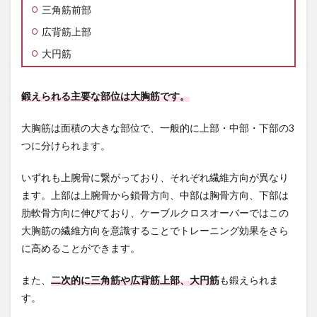
ルク
三角筋前部
ロス
広背筋上部
オー
バー
大円筋
3
ケー
ブル
鍛えられる主要な部位は大胸筋です。
クロ
スオ
大胸筋は面積の大きな部位で、一般的に上部・中部・下部の3
ーバ
つに分けられます。
ーの
種類
とや
いずれも上腕骨に繋がっており、それぞれ繊維方向が異なり
り方
ます。上部は上腕骨から鎖骨方向、中部は胸骨方向、下部は
3.1
肋軟骨方向に伸びており、ケーブルクロスオーバーではこの
大胸
大胸筋の繊維方向を意識することでトレーニング効果をさら
筋下
部：
に高めることができます。
ハイ
ケー
また、
二次的に三角筋や広背筋上部、大円筋
も鍛えられま
ブル
クロ
す。
スオ