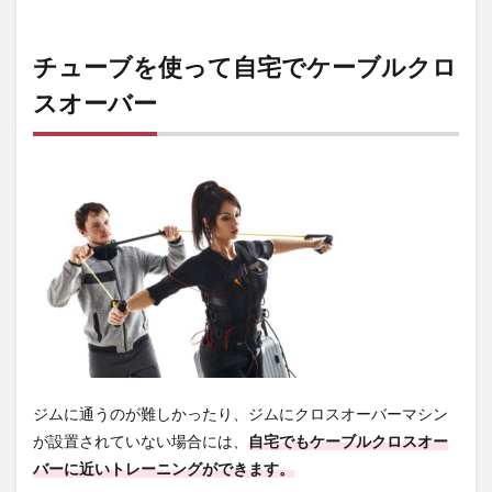
4.2
セッ
チューブを使って自宅でケーブルクロ
ト数
は2～
スオーバー
3回が
目安
5
ケー
ブル
クロ
スオ
ーバ
ーの
効果
を高
める
コツ
3つ
5.1
ジムに通うのが難しかったり、ジムにクロスオーバーマシン
コツ1.
が設置されていない場合には、
自宅でもケーブルクロスオー
エア
バーに近いトレーニングができます。
ーで
大胸