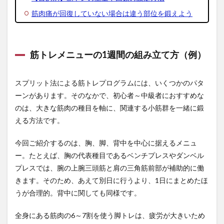
とは
効果
筋肉痛が回復していない場合は違う部位を鍛えよう
あ
る？
5.3
筋トレメニューの1週間の組み立て方（例）
Q. 筋
トレ
する
スプリット法による筋トレプログラムには、いくつかのパタ
なら
毎回
ーンがあります。そのなかで、初心者～中級者におすすめな
オー
のは、大きな筋肉の種目を軸に、関連する小筋群を一緒に鍛
ルア
ウト
える方法です。
まで
追い
今回ご紹介するのは、胸、脚、背中を中心に据えるメニュ
込む
ー。たとえば、胸の代表種目であるベンチプレスやダンベル
べ
き？
プレスでは、腕の上腕三頭筋と肩の三角筋前部が補助的に働
6
きます。そのため、あえて別日に行うより、1日にまとめたほ
筋ト
うが合理的。背中に関しても同様です。
レは
毎日
全身にある筋肉の6～7割を使う脚トレは、疲労が大きいため
する