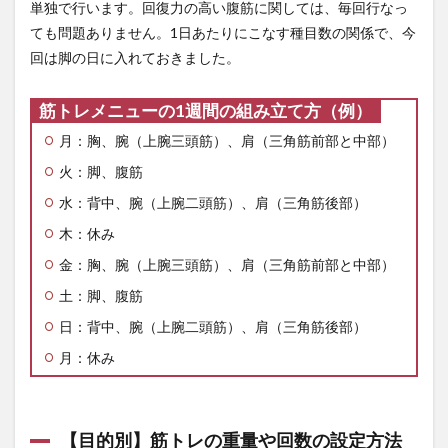
より
単独で行います。回復力の高い腹筋に関しては、毎回行なっ
も筋
ても問題ありません。1日あたりにこなす種目数の関係で、今
肉の
回は脚の日に入れておきました。
休息
を設
けた
筋トレメニューの1週間の組み立て方（例）
方が
効果
月：胸、腕（上腕三頭筋）、肩（三角筋前部と中部）
的
火：脚、腹筋
水：背中、腕（上腕二頭筋）、肩（三角筋後部）
木：休み
金：胸、腕（上腕三頭筋）、肩（三角筋前部と中部）
土：脚、腹筋
日：背中、腕（上腕二頭筋）、肩（三角筋後部）
月：休み
【目的別】筋トレの重量や回数の設定方法