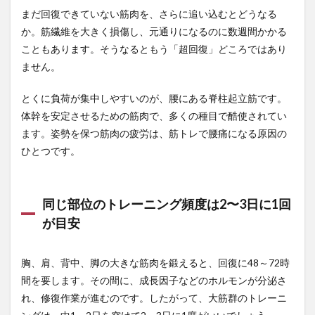
テイ
まだ回復できていない筋肉を、さらに追い込むとどうなる
ンを
か。筋繊維を大きく損傷し、元通りになるのに数週間かかる
飲む
タイ
こともあります。そうなるともう「超回復」どころではあり
ミン
ません。
グは
筋ト
レ後
とくに負荷が集中しやすいのが、腰にある脊柱起立筋です。
30分
体幹を安定させるための筋肉で、多くの種目で酷使されてい
以内
ます。姿勢を保つ筋肉の疲労は、筋トレで腰痛になる原因の
が目
安
ひとつです。
4.3
筋肉
のた
同じ部位のトレーニング頻度は2〜3日に1回
めに
が目安
は毎
日の
十分
な睡
胸、肩、背中、脚の大きな筋肉を鍛えると、回復に48～72時
眠も
間を要します。その間に、成長因子などのホルモンが分泌さ
大切
れ、修復作業が進むのです。したがって、大筋群のトレーニ
4.4