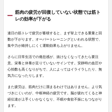
レの
重量
筋肉の疲労が回復していない状態では筋ト
や回
数の
レの効率が下がる
設定
方法
連日の筋トレで疲労が蓄積すると、まず挙上できる重量と回
3.3
数が下がります。オーバートレーニングといわれる状態で、
筋肉
痛が
集中力が維持しにくく運動効果も上がりません。
回復
して
さらに日常生活での倦怠感が、抜けなくなってきたら要注
いな
い場
意。栄養と休養が足りていないサインです。安静時の血圧や
合は
心拍数も高くなりがちで、人によってはイライラしたり、無
違う
部位
気力になったりします。
を鍛
えよ
また疲労は、筋肉だけに溜まるわけではありません。より気
う
づきにくいのが、中枢神経の疲労です。脳が疲れてくると神
4
経伝達が上手くいかなくなり、不眠や食欲不振にもつながり
毎日
ます。
筋ト
レの