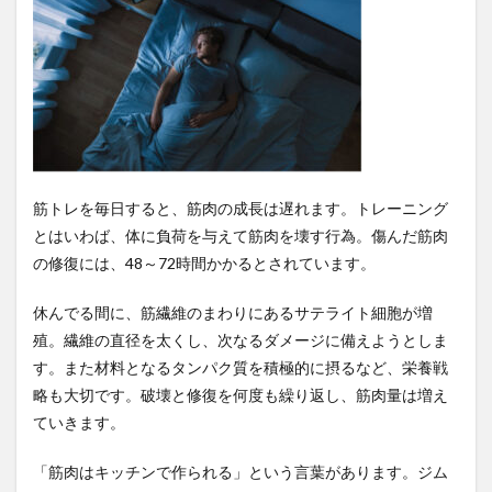
く逆
効果
2
筋ト
レを
毎日
すべ
きで
ない
理由
筋トレを毎日すると、筋肉の成長は遅れます。トレーニング
や適
とはいわば、体に負荷を与えて筋肉を壊す行為。傷んだ筋肉
切な
頻度
の修復には、48～72時間かかるとされています。
2.1
休んでる間に、筋繊維のまわりにあるサテライト細胞が増
筋ト
レで
殖。繊維の直径を太くし、次なるダメージに備えようとしま
筋肉
す。また材料となるタンパク質を積極的に摂るなど、栄養戦
が成
略も大切です。破壊と修復を何度も繰り返し、筋肉量は増え
長す
るメ
ていきます。
カニ
ズム
「筋肉はキッチンで作られる」という言葉があります。ジム
と超