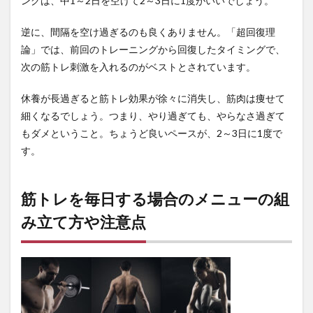
ングは、中1～2日を空けて2～3日に1度がいいでしょう。
スト
レッ
チは
逆に、間隔を空け過ぎるのも良くありません。「超回復理
疲労
論」では、前回のトレーニングから回復したタイミングで、
回復
次の筋トレ刺激を入れるのがベストとされています。
や怪
我防
止、
休養が長過ぎると筋トレ効果が徐々に消失し、筋肉は痩せて
可動
細くなるでしょう。つまり、やり過ぎても、やらなさ過ぎて
域を
広く
もダメということ。ちょうど良いペースが、2～3日に1度で
する
す。
効果
も
5
筋トレを毎日する場合のメニューの組
【Q&A】
み立て方や注意点
毎日の筋
トレにつ
いてトレ
ーニーか
ら多い質
問
5.1