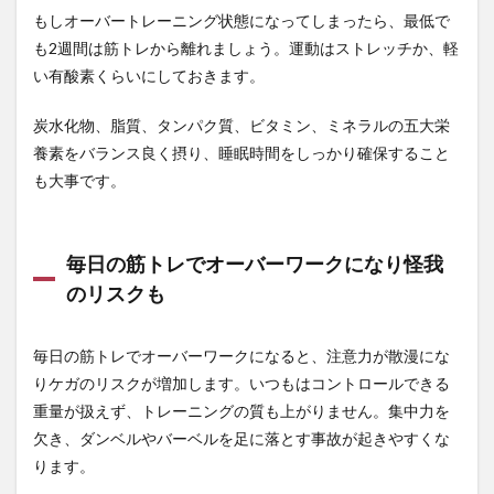
ため
もしオーバートレーニング状態になってしまったら、最低で
に取
も2週間は筋トレから離れましょう。運動はストレッチか、軽
り入
れた
い有酸素くらいにしておきます。
い生
活習
炭水化物、脂質、タンパク質、ビタミン、ミネラルの五大栄
慣4
養素をバランス良く摂り、睡眠時間をしっかり確保すること
選
も大事です。
4.1
筋肉
のた
めに
毎日の筋トレでオーバーワークになり怪我
栄養
バラ
のリスクも
ンス
の良
い食
毎日の筋トレでオーバーワークになると、注意力が散漫にな
事を
りケガのリスクが増加します。いつもはコントロールできる
心が
けよ
重量が扱えず、トレーニングの質も上がりません。集中力を
う
欠き、ダンベルやバーベルを足に落とす事故が起きやすくな
4.2
ります。
プロ