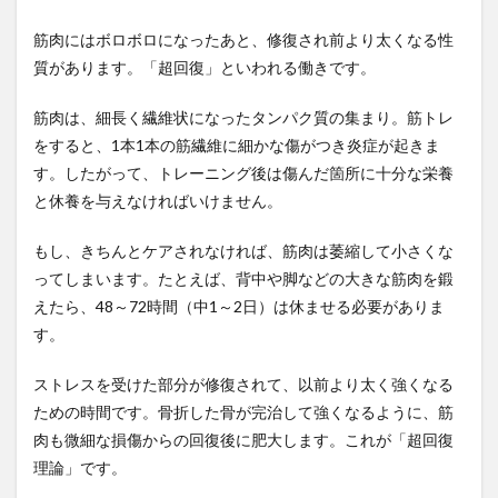
する
場合
筋肉にはボロボロになったあと、修復され前より太くなる性
のメ
質があります。「超回復」といわれる働きです。
ニュ
ーの
筋肉は、細長く繊維状になったタンパク質の集まり。筋トレ
組み
立て
をすると、1本1本の筋繊維に細かな傷がつき炎症が起きま
方や
す。したがって、トレーニング後は傷んだ箇所に十分な栄養
注意
点
と休養を与えなければいけません。
3.1
もし、きちんとケアされなければ、筋肉は萎縮して小さくな
筋トレ
メニュ
ってしまいます。たとえば、背中や脚などの大きな筋肉を鍛
ーの1
えたら、48～72時間（中1～2日）は休ませる必要がありま
週間の
す。
組み立
て方
（例）
ストレスを受けた部分が修復されて、以前より太く強くなる
3.2
ための時間です。骨折した骨が完治して強くなるように、筋
【目
肉も微細な損傷からの回復後に肥大します。これが「超回復
的
理論」です。
別】
筋ト