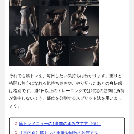
Q. 筋
トレ
後に
毎日
有酸
素運
動を
行う
と筋
肉は
減っ
てし
ま
う？
それでも筋トレを、毎日したい気持ちは分かります。重りと
5.2
格闘し無心になれる気持ち良さや、やり切ったあとの爽快感
Q. ダ
は格別です。週4日以上のトレーニングでは特定の筋肉に負荷
イエ
が集中しないよう、部位を分割するスプリット法を用いまし
ット
のた
ょう。
めに
毎日
筋ト
筋トレメニューの1週間の組み立て方（例）
レす
るこ
【目的別】筋トレの重量や回数の設定方法