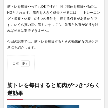
筋トレを毎日やってもOKですが、同じ部位を毎日やるのは
NGとされます。筋肉を大きく成長させるには、「トレーニン
グ・栄養・休養」の3つの条件を、揃える必要があるからで
す。いくら質の高い筋トレをしても、栄養と休養が足りなけ
れば効果は期待できません。
今回の記事では、筋トレを毎日するときの効果的な方法と注
意点を紹介します。
目次
1
筋ト
レを
毎日
筋トレを毎日すると筋肉がつきづらく
する
逆効果
と筋
肉が
つき
づら