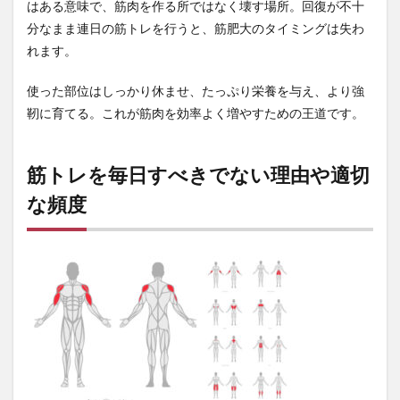
回復
はある意味で、筋肉を作る所ではなく壊す場所。回復が不十
につ
分なまま連日の筋トレを行うと、筋肥大のタイミングは失わ
いて
れます。
2.2
筋肉
使った部位はしっかり休ませ、たっぷり栄養を与え、より強
の疲
靭に育てる。これが筋肉を効率よく増やすための王道です。
労が
回復
して
いな
筋トレを毎日すべきでない理由や適切
い状
態で
な頻度
は筋
トレ
の効
率が
下が
る
2.3
毎日
の筋
トレ
でオ
ーバ