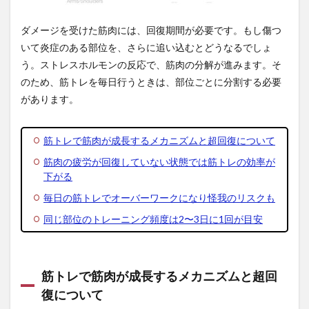
ーワ
ーク
ダメージを受けた筋肉には、回復期間が必要です。もし傷つ
にな
いて炎症のある部位を、さらに追い込むとどうなるでしょ
り怪
我の
う。ストレスホルモンの反応で、筋肉の分解が進みます。そ
リス
のため、筋トレを毎日行うときは、部位ごとに分割する必要
クも
があります。
2.4
同じ
部位
筋トレで筋肉が成長するメカニズムと超回復について
のト
レー
筋肉の疲労が回復していない状態では筋トレの効率が
ニン
下がる
グ頻
毎日の筋トレでオーバーワークになり怪我のリスクも
度は
2〜3
同じ部位のトレーニング頻度は2〜3日に1回が目安
日に1
回が
目安
3
筋トレで筋肉が成長するメカニズムと超回
筋ト
復について
レを
毎日