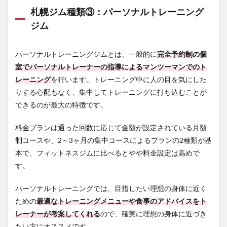
すい
札幌ジム種類③：パーソナルトレーニング
料金
設定
ジム
であ
るか
パーソナルトレーニングジムとは、一般的に
2.2
完全予約制の個
目的
室でパーソナルトレーナーの指導によるマンツーマンでのト
に合
レーニング
を行います。トレーニング中に人の目を気にした
った
りする心配もなく、集中してトレーニングに打ち込むことが
トレ
ーニ
できるのが最大の特徴です。
ング
設備
料金プランは通った回数に応じて金額が設定されている月額
やサ
ービ
制コースや、2～3ヶ月の集中コースによるプランの2種類が基
スが
本で、フィットネスジムに比べるとやや料金設定は高めで
整っ
てい
す。
る
パーソナルトレーニングでは、目指したい理想の身体に近く
2.3
筋ト
ための
最適なトレーニングメニューや食事のアドバイスをト
レマ
レーナーが考案してくれる
ので、確実に理想の身体に近づき
シン
たい方にオススメです。