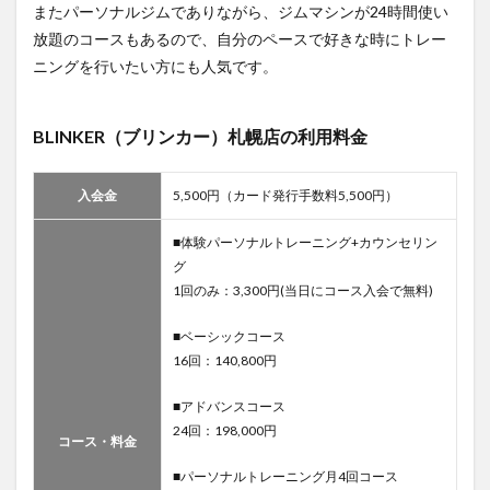
ムフ
またパーソナルジムでありながら、ジムマシンが24時間使い
ィッ
放題のコースもあるので、自分のペースで好きな時にトレー
トネ
ス平
ニングを行いたい方にも人気です。
岡店
3.9.1
BLINKER（ブリンカー）札幌店の利用料金
エニタ
イムフ
ィット
入会金
ネス平
5,500円（カード発行手数料5,500円）
岡店の
利用料
■体験パーソナルトレーニング+カウンセリン
金
グ
3.9.2
1回のみ：3,300円(当日にコース入会で無料)
エニタ
イムフ
■ベーシックコース
ィット
16回：140,800円
ネス平
岡店の
■アドバンスコース
店舗情
報
24回：198,000円
コース・料金
3.10
■パーソナルトレーニング月4回コース
札幌ジ