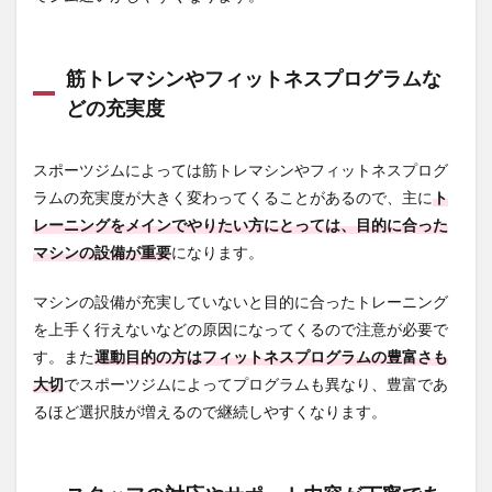
札幌
ジム4
位：
筋トレマシンやフィットネスプログラムな
リア
ルス
どの充実度
ィン
グ
スポーツジムによっては筋トレマシンやフィットネスプログ
3.4.1
ラムの充実度が大きく変わってくることがあるので、主に
リアル
ト
スィン
レーニングをメインでやりたい方にとっては、目的に合った
グの利
マシンの設備が重要
になります。
用料金
3.4.2
マシンの設備が充実していないと目的に合ったトレーニング
リアル
を上手く行えないなどの原因になってくるので注意が必要で
スィン
グの店
す。また
運動目的の方はフィットネスプログラムの豊富さも
舗情報
大切
でスポーツジムによってプログラムも異なり、豊富であ
3.5
るほど選択肢が増えるので継続しやすくなります。
札幌
ジム5
位：
エニ