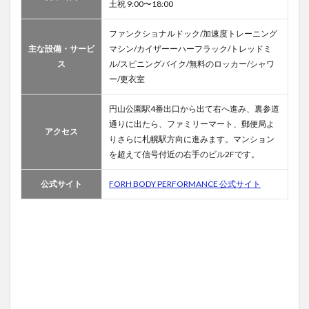
土祝 9:00〜18:00
ファンクショナルドック/加速度トレーニング
主な設備・サービ
マシン/カイザーーハーフラック/トレッドミ
ス
ル/スピニングバイク/無料のロッカー/シャワ
ー/更衣室
円山公園駅4番出口から出て右へ進み、裏参道
通りに出たら、ファミリーマート、郵便局よ
アクセス
りさらに札幌駅方向に進みます。マンション
を超えて信号付近の右手のビル2Fです。
公式サイト
FORH BODY PERFORMANCE 公式サイト