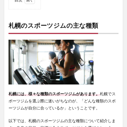
1
札幌
のス
ポー
札幌のスポーツジムの主な種類
ツジ
ムの
主な
種類
1.1
札幌
ジム
種類
①：
会員
制総
合ス
札幌には、様々な種類のスポーツジムがあります。
札幌でス
ポー
ツジ
ポーツジムを選ぶ際に迷いがちなのが、「どんな種類のスポ
ム
ーツジムが自分に合っているか」ということです。
1.2
札幌
以下では、札幌のスポーツジムの主な種類について紹介しま
ジム