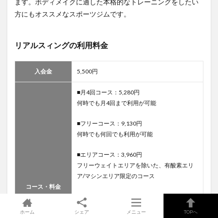
ます。ボディメイクに適した本格的なトレーニングをしたい
方にもオススメなスポーツジムです。
リアルスィングの利用料金
入会金
5,500円
■月4回コース：5,280円
何時でも月4回まで利用が可能
■フリーコース：9,130円
何時でも何回でも利用が可能
■エリアコース：3,960円
フリーウェイトエリアを除いた、有酸素エリ
ア/マシンエリア限定のコース
コース・料金
■パーソナルコース／1回50分
16セッション：79,200円
ホーム
シェア
メニュー
TOPへ
8セッション：44,000円