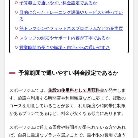
予算範囲で通いやすい料金設定であるか
ム1位：
BLINKER（ブ
目的に合ったトレーニング設備やサービスが整ってい
リンカー）札
る
幌店
筋トレマシンやフィットネスプログラムなどの充実度
3.1.1
BLINKER（ブ
スタッフの対応やサポート内容が丁寧であるか
リンカー）札
営業時間の長さや職場・自宅からの通いやすさ
幌店の利用料
金
3.1.2
BLINKER（ブ
予算範囲で通いやすい料金設定であるか
リンカー）札
幌店の店舗情
報
スポーツジムでは、
施設の使用料として月額料金
が発生しま
3.2
札幌
す。施設を利用する時間帯や利用頻度などに応じて、複数の
ジム2位：絆
コースを用意していることが多く、利用頻度や時間帯に制限
Style-gym
があるプランであるほど、料金が安くなる傾向にあります。
Legame（レ
ガーメ）
スポーツジムに通える回数や時間帯が限られている方であれ
3.2.1
絆
ば、自身に最適なプランを選ぶことで、最小限の費用で通う
Style-gym