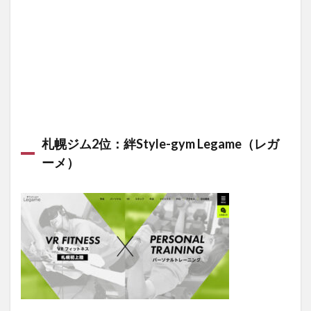
用料金
4.1.2
Fitness24
南4石山
通店の店
舗情報
4.2
札幌
の女
性向
札幌ジム2位：絆Style-gym Legame（レガ
けジ
ーメ）
ム：
リボ
ーン
マイ
セル
フ札
幌店
4.2.1
リボー
ンマイ
セルフ