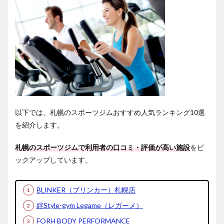
ツクラ
ブNAS
ロイト
ン倶楽
部の店
舗情報
3.7
札幌
ジム7
位：
SDフ
ィッ
以下では、札幌のスポーツジムおすすめ人気ランキング10選
トネ
を紹介します。
ス24
札幌
札幌のスポーツジムで利用者の口コミ・評価が高い施設
をピ
白石
店
ックアップしています。
3.7.1
SDフィ
BLINKER（ブリンカー）札幌店
ットネ
ス24札
絆Style-gym Legame（レガーメ）
幌白石
店の利
FORH BODY PERFORMANCE