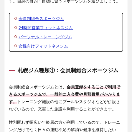
す。自身の目的・目標に合うスポーツジムを選びましょう。
種類
②：
24時
間営
会員制総合スポーツジム
業フ
24時間営業フィットネスジム
ィッ
トネ
パーソナルトレーニングジム
スジ
ム
女性向けフィットネスジム
1.3
札幌
ジム
札幌ジム種類①：会員制総合スポーツジム
種類
③：
パー
ソナ
会員制総合スポーツジムとは、
会員登録をすることで利用で
ルト
きるスポーツジムで、一般的に入会費や月額費用がかかりま
レー
す。
トレーニング施設の他にプールやスタジオなどが併設さ
ニン
グジ
れているので、充実した施設を利用することができます。
ム
性別問わず幅広い年齢層の方が利用しているので、トレーニ
1.4
札幌
ングだけでなく日々の運動不足の解消や健康を維持したい