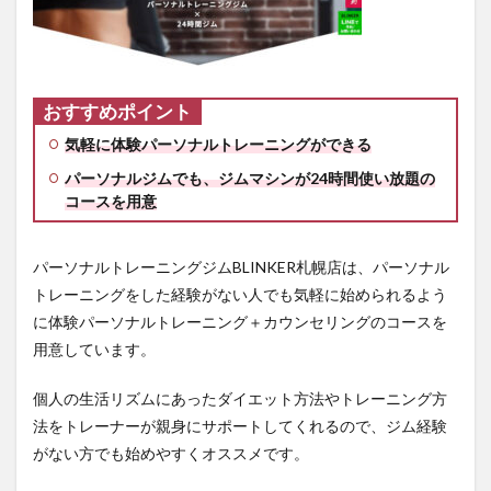
セント
ラルフ
ィット
ネスク
ラブ24
東苗穂
おすすめポイント
の利用
料金
気軽に体験パーソナルトレーニングができる
3.8.2
パーソナルジムでも、ジムマシンが24時間使い放題の
セント
コースを用意
ラルフ
ィット
ネスク
パーソナルトレーニングジムBLINKER札幌店は、パーソナル
ラブ24
トレーニングをした経験がない人でも気軽に始められるよう
東苗穂
の店舗
に体験パーソナルトレーニング＋カウンセリングのコースを
情報
用意しています。
3.9
札幌
個人の生活リズムにあったダイエット方法やトレーニング方
ジム9
法をトレーナーが親身にサポートしてくれるので、ジム経験
位：
がない方でも始めやすくオススメです。
エニ
タイ