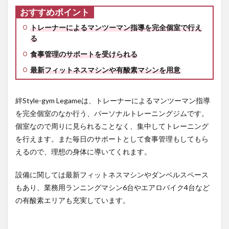
札幌店
おすすめポイント
の利用
料金
トレーナーによるマンツーマン指導を完全個室で行え
4.2.2
る
リボー
食事管理のサポートを受けられる
ンマイ
セルフ
最新フィットネスマシンや有酸素マシンを用意
札幌店
の店舗
情報
絆Style-gym Legameは、トレーナーによるマンツーマン指導
4.3
札幌
を完全個室のなか行う、パーソナルトレーニングジムです。
の24時間営
個室なので周りに見られることなく、集中してトレーニング
業ジム：
を行えます。また毎日のサポートとして食事管理もしてもら
JOYFIT（ジ
ョイフィッ
えるので、理想の身体に導いてくれます。
ト）札幌駅
北口
設備に関しては最新フィットネスマシンやダンベルスペース
4.3.1
もあり、業務用ランニングマシン6台やエアロバイク4台など
JOYFIT（ジ
の有酸素エリアも充実しています。
ョイフィッ
ト）札幌駅
北口の利用