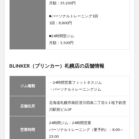
月額：35,200円
ム10
位：ホ
リデイ
■パーソナルトレーニング1回
スポー
1回：8,800円
ツクラ
ブ札幌
■24時間型ジム
北24条
月額：5,500円
店
3.10.1
ホリデイ
BLINKER（ブリンカー）札幌店の店舗情報
スポーツ
クラブ札
幌北24条
店の利用
・24時間営業フィットネスジム
ジム種類
料金
・パーソナルトレーニングジム
3.10.2
北海道札幌市南区澄川四条二丁目1-1 地下鉄澄
ホリデイ
店舗住所
スポーツ
川駅前ビル3F
クラブ札
幌北24条
24時間ジム：24時間営業
店の店舗
営業時間
パーソナルトレーニング（要予約）：8:00～
情報
23:00