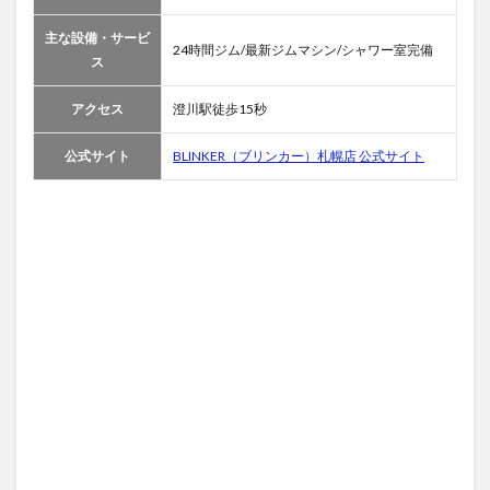
4
【目
主な設備・サービ
24時間ジム/最新ジムマシン/シャワー室完備
的
ス
別】
札幌
アクセス
澄川駅徒歩15秒
のス
ポー
ツジ
公式サイト
BLINKER（ブリンカー）札幌店 公式サイト
ムお
すす
め5
選
4.1
札
幌の料金
が安いジ
ム：
Fitness24
南4石山
通店
4.1.1
Fitness24
南4石山
通店の利