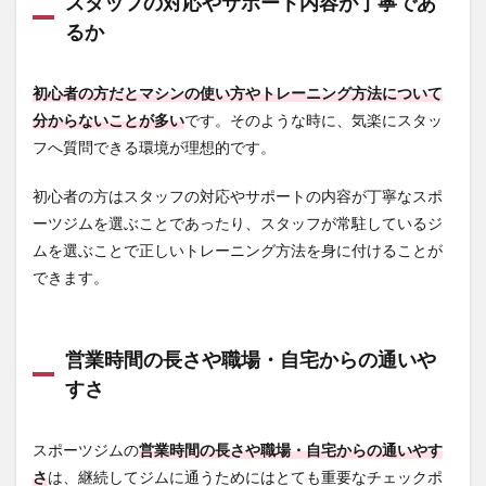
スタッフの対応やサポート内容が丁寧であ
タイ
るか
ムフ
ィッ
トネ
初心者の方だとマシンの使い方やトレーニング方法について
ス 八
軒店
分からないことが多い
です。そのような時に、気楽にスタッ
フへ質問できる環境が理想的です。
3.5.1
エニタ
イムフ
初心者の方はスタッフの対応やサポートの内容が丁寧なスポ
ィット
ーツジムを選ぶことであったり、スタッフが常駐しているジ
ネス 八
軒店の
ムを選ぶことで正しいトレーニング方法を身に付けることが
利用料
できます。
金
3.5.2
エニタ
営業時間の長さや職場・自宅からの通いや
イムフ
ィット
すさ
ネス 八
軒店の
店舗情
スポーツジムの
営業時間の長さや職場・自宅からの通いやす
報
さ
は、継続してジムに通うためにはとても重要なチェックポ