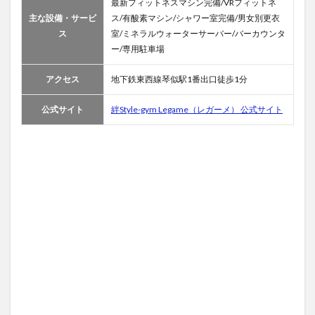
最新フィットネスマシン完備/VRフィットネ
CALDO（カ
主な設備・サービ
ス/有酸素マシン/シャワー室完備/男女別更衣
ルド）札幌
の店舗情報
ス
室/ミネラルウォーターサーバー/バーカウンタ
ー/専用駐車場
5
札幌
アクセス
地下鉄東西線琴似駅1番出口徒歩1分
のス
ポー
ツジ
公式サイト
絆Style-gym Legame（レガーメ） 公式サイト
ムお
すす
め人
気
15
選の
料金
比較
表
6
札幌
のス
ポー
ツジ
ムで