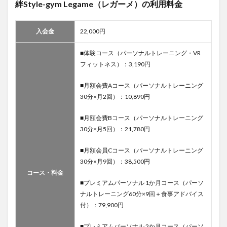
料金
絆Style-gym Legame（レガーメ）の利用料金
4.3.2
JOYFIT（ジ
入会金
22,000円
ョイフィッ
ト）札幌駅
■体験コース（パーソナルトレーニング・VR
北口の店舗
情報
フィットネス）：3,190円
4.4
■月額会費Aコース（パーソナルトレーニング
札幌
30分×月2回）：10,890円
のパ
ーソ
ナル
■月額会費Bコース（パーソナルトレーニング
ジ
30分×月5回）：21,780円
ム：
24/7
■月額会員Cコース（パーソナルトレーニング
ワー
30分×月9回）：38,500円
クア
ウト
コース・料金
札幌
■プレミアムパーソナル 1か月コース（パーソ
店
ナルトレーニング60分×9回＋食事アドバイス
付）：79,900円
4.4.1
24/7ワ
ークア
■プレミアムパーソナル 2か月コース（パーソ