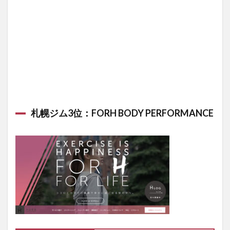
健康
と理
想の
身体
を手
に入
れよ
う
札幌ジム3位：FORH BODY PERFORMANCE