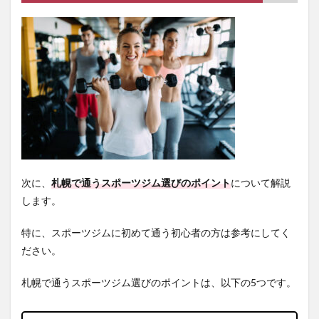
の長
さや
職
場・
自宅
から
の通
いや
すさ
3
札幌
のス
ポー
次に、
札幌で通うスポーツジム選びのポイント
について解説
ツジ
します。
ムお
すす
め人
特に、スポーツジムに初めて通う初心者の方は参考にしてく
気ラ
ださい。
ンキ
ング
10
札幌で通うスポーツジム選びのポイントは、以下の5つです。
選
3.1
札幌ジ