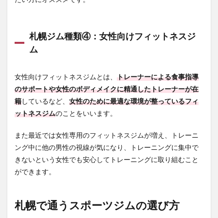
やフ
ィッ
トネ
スプ
札幌ジム種類④：女性向けフィットネスジ
ログ
ラム
ム
など
の充
実度
女性向けフィットネスジムとは、
トレーナーによる食事指導
2.4
のサポートや女性のボディメイクに精通したトレーナーが在
スタ
籍
しているなど、
女性のために最適な環境が整っているフィ
ッフ
ットネスジム
のことをいいます。
の対
応や
サポ
また最近では女性専用のフィットネスジムが増え、トレーニ
ート
ング中に他の男性の視線が気になり、トレーニングに集中で
内容
が丁
きないという女性でも安心してトレーニングに取り組むこと
寧で
ができます。
ある
か
2.5
札幌で通うスポーツジムの選び方
営業
時間