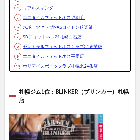
用料金
リアルスィング
3.7.2
エニタイムフィットネス 八軒店
SDフィ
ットネ
スポーツクラブNASロイトン倶楽部
ス24札
幌白石
SDフィットネス24札幌白石店
店の店
セントラルフィットネスクラブ24東苗穂
舗情報
エニタイムフィットネス平岡店
3.8
札幌
ホリデイスポーツクラブ札幌北24条店
ジム8
位：
セン
トラ
札幌ジム1位：BLINKER（ブリンカー）札幌
ルフ
ィッ
店
トネ
スク
ラブ
24東
苗穂
3.8.1