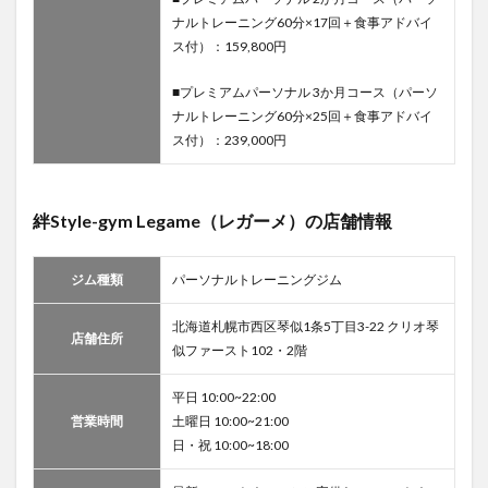
ウト札
ナルトレーニング60分×17回＋食事アドバイ
幌店の
ス付）：159,800円
利用料
金
■プレミアムパーソナル 3か月コース（パーソ
4.4.2
ナルトレーニング60分×25回＋食事アドバイ
24/7ワ
ス付）：239,000円
ークア
ウト札
幌店の
店舗情
絆Style-gym Legame（レガーメ）の店舗情報
報
4.5
札幌
ジム種類
パーソナルトレーニングジム
のヨガスタ
ジオ：
CALDO（カ
北海道札幌市西区琴似1条5丁目3-22 クリオ琴
店舗住所
ルド）札幌
似ファースト102・2階
4.5.1
平日 10:00~22:00
CALDO（カ
営業時間
ルド）札幌
土曜日 10:00~21:00
の利用料金
日・祝 10:00~18:00
4.5.2