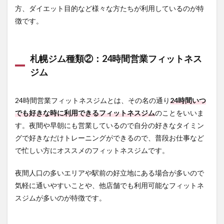
ジム
方、ダイエット目的など様々な方たちが利用しているのが特
種類
徴です。
④：
女性
向け
フィ
ット
札幌ジム種類②：24時間営業フィットネス
ネス
ジム
ジム
2
24時間営業フィットネスジムとは、その名の通り
24時間いつ
札幌
で通
でも好きな時に利用できるフィットネスジム
のことをいいま
うス
す。夜間や早朝にも営業しているので自分の好きなタイミン
ポー
ツジ
グで好きなだけトレーニングができるので、普段お仕事など
ムの
で忙しい方にオススメのフィットネスジムです。
選び
方
夜間人口の多いエリアや駅前の好立地にある場合が多いので
2.1
気軽に通いやすいことや、他店舗でも利用可能なフィットネ
予算
スジムが多いのが特徴です。
範囲
で通
いや