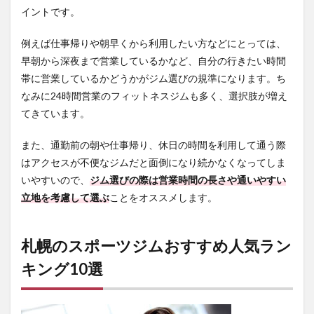
3.6
イントです。
札幌
ジム6
例えば仕事帰りや朝早くから利用したい方などにとっては、
位：
スポ
早朝から深夜まで営業しているかなど、自分の行きたい時間
ーツ
帯に営業しているかどうかがジム選びの規準になります。ち
クラ
なみに24時間営業のフィットネスジムも多く、選択肢が増え
ブ
NAS
てきています。
ロイ
トン
また、通勤前の朝や仕事帰り、休日の時間を利用して通う際
倶楽
部
はアクセスが不便なジムだと面倒になり続かなくなってしま
いやすいので、
ジム選びの際は営業時間の長さや通いやすい
3.6.1
スポー
立地を考慮して選ぶ
ことをオススメします。
ツクラ
ブNAS
ロイト
札幌のスポーツジムおすすめ人気ラン
ン倶楽
部の利
キング10選
用料金
3.6.2
スポー