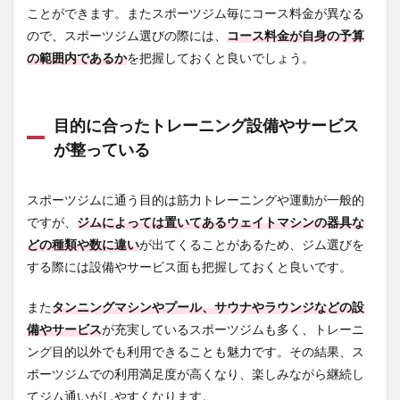
Legame（レ
ことができます。またスポーツジム毎にコース料金が異なる
ガーメ）の
ので、スポーツジム選びの際には、
コース料金が自身の予算
利用料金
の範囲内であるか
を把握しておくと良いでしょう。
3.2.2
絆
Style-gym
Legame（レ
ガーメ）の
目的に合ったトレーニング設備やサービス
店舗情報
が整っている
3.3
札幌ジム
3位：FORH
BODY
スポーツジムに通う目的は筋力トレーニングや運動が一般的
PERFORMANCE
ですが、
ジムによっては置いてあるウェイトマシンの器具な
3.3.1
FORH
どの種類や数に違い
が出てくることがあるため、ジム選びを
BODY
する際には設備やサービス面も把握しておくと良いです。
PERFORMANCE
の利用料金
また
タンニングマシンやプール、サウナやラウンジなどの設
3.3.2
FORH
備やサービス
が充実しているスポーツジムも多く、トレーニ
BODY
ング目的以外でも利用できることも魅力です。その結果、ス
PERFORMANCE
の店舗情報
ポーツジムでの利用満足度が高くなり、楽しみながら継続し
てジム通いがしやすくなります。
3.4